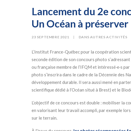
Lancement du 2e conc
Un Océan à préserver
23 SEPTEMBRE 2021
|
DANS
AUTRES ACTIVITÉS
L’Institut France-Québec pour la coopération scient
seconde édition de son concours photo s’adressant a
ou française membre de l’IFQM et intéressé·e·s par 
photo s’inscrira dans le cadre de la Décennie des N
développement durable. Il sera aussi mené en parte
scientifique dédié à l’Océan situé à Brest) et le B
L’objectif de ce concours est double : mobiliser l
en valorisant leur travail accompli, par exemple lor
sur le terrain.
À l’issue du concours,
les photos récompensées fer