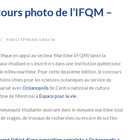
ours photo de l’IFQM –
|
PAR
STÉPHANIE GRACIA
ifique en appui au secteur Maritime (IFQM) lance la
ux étudiant·e·s inscrit·e·s dans une institution québécoise
le milieu maritime. Pour cette deuxième édition, le concours
ations Unies pour les sciences océaniques au service du
nariat avec
Océanopolis
(le Centre national de culture
iodôme de Montréal à
Espace pour la vie
.
a communauté étudiante œuvrant dans le domaine maritime tout
s de stages, de travaux de recherches ou encore de sorties
ont l’objet d’une exposition conjointe à Océanopolis à