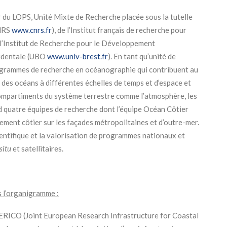
 du LOPS, Unité Mixte de Recherche placée sous la tutelle
CNRS
www.cnrs.fr
), de l’Institut français de recherche pour
e l’Institut de Recherche pour le Développement
cidentale (UBO
www.univ-brest.fr
). En tant qu’unité de
rogrammes de recherche en océanographie qui contribuent au
es océans à différentes échelles de temps et d’espace et
 compartiments du système terrestre comme l’atmosphère, les
 quatre équipes de recherche dont l’équipe Océan Côtier
ement côtier sur les façades métropolitaines et d’outre-mer.
entifique et la valorisation de programmes nationaux et
situ
et satellitaires.
s l’organigramme :
JERICO (Joint European Research Infrastructure for Coastal