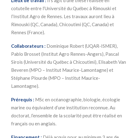
Lieux de travail :
Il s’agit d’une thèse réalisée en
cotutelle entre l’Université du Québec à Rimouski et
l’Institut Agro de Rennes. Les travaux auront lieu à
Rimouski (QC, Canada), Chicoutimi (QC, Canada) et
Rennes (France).
Collaborateurs :
Dominique Robert (UQAR-ISMER),
Pablo Brosset (Institut Agro Rennes-Angers), Pascal
Sirois (Université du Québec à Chicoutimi), Elisabeth Van
Beveren (MPO – Institut Maurice-Lamontagne) et
Stéphane Plourde (MPO – Institut Maurice-
Lamontagne).
Prérequis :
MSc en océanographie, biologie, écologie
marine ou équivalent d’une institution reconnue. Au
doctorat, l’ensemble de la scolarité peut être réalisé en
français ou en anglais.
Financement :
Déjà acquis pour au minimum 3 ans de